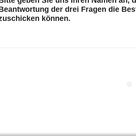
Bitte geben Sie uns Ihren Namen an, d
ontrollschächte
Beantwortung der drei Fragen die Bes
zuschicken können.
ubstrat und Kies
getation