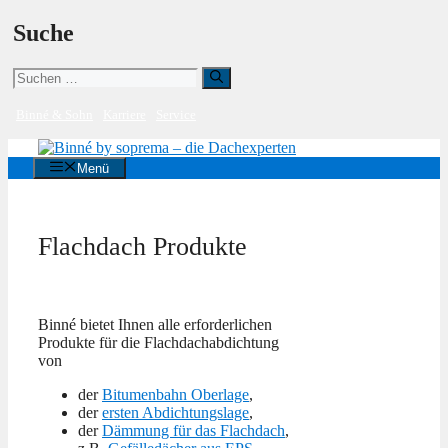
Zum
Suche
Inhalt
springen
Suchen
nach:
Binné & Sohn
Karriere
Service
Menü
Flachdach Produkte
Binné bietet Ihnen alle erforderlichen
Produkte für die Flachdachabdichtung
von
der
Bitumenbahn Oberlage
,
der
ersten Abdichtungslage
,
der
Dämmung für das Flachdach
,