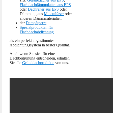
z.B.
Gefälledächer aus EPS
,
Flachdachdämmplatten aus EPS
oder
Dachreiter aus EPS
oder
Dämmung aus
Mineralfaser
oder
anderen Dämmmaterialien
der
Dampfsperre
Spezialprodukten für
Flachdachabdichtung
als ein perfekt abgestimmtes
Abdichtungssystem in bester Qualität.
Auch wenn Sie sich für eine
Dachbegrünung entscheiden, erhalten
Sie alle
Gründdachprodukte
von uns.