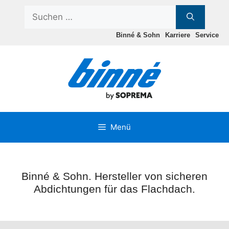
Zum
Suchen
Inhalt
nach:
springen
Binné & Sohn
Karriere
Service
Menü
Binné & Sohn. Hersteller von sicheren
Abdichtungen für das Flachdach.