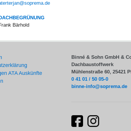
aterterjan@soprema.de
DACHBEGRÜNUNG
Frank Bärhold
m
Binné & Sohn GmbH & C
Dachbaustoffwerk
tzerklärung
Mühlenstraße 60, 25421 P
en ATA Auskünfte
0 41 01 / 50 05-0
en
binne-info@soprema.de