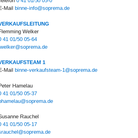
Telefon
0 41 01/50 05-0
chubsicherung
E BWA S5
uf Stahltrapez
E-Mail
binne-info@soprema.de
ungszubehör
VERKAUFSLEITUNG
ontrollschächte
Flemming Welker
0 41 01/50 05-64
ubstrat und Kies
fwelker@soprema.de
getation
VERKAUFSTEAM 1
E-Mail
binne-verkaufsteam-1@soprema.de
Peter Hamelau
0 41 01/50 05-37
phamelau@soprema.de
Susanne Rauchel
0 41 01/50 05-17
srauchel@soprema.de