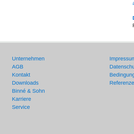
Unternehmen
Impressu
AGB
Datenschu
Kontakt
Bedingung
Downloads
Referenz
Binné & Sohn
Karriere
Service