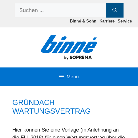
Zum
Suchen
Inhalt
nach:
springen
Binné & Sohn
Karriere
Service
Menü
GRÜNDACH
WARTUNGSVERTRAG
Hier können Sie eine Vorlage (in Anlehnung an
die FLL 2018) für einen Wartungsvertrag über die