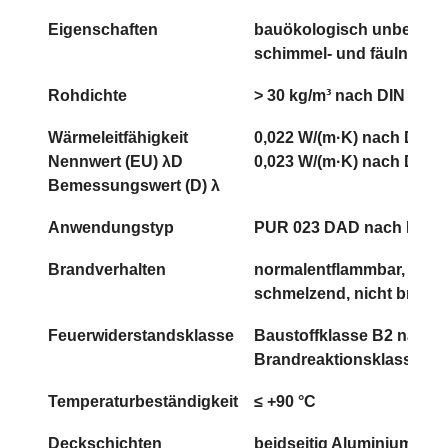
Eigenschaften
bauökologisch unbedenkli
schimmel- und fäulnisfest
Rohdichte
> 30 kg/m³ nach DIN EN 1
Wärmeleitfähigkeit
0,022 W/(m·K) nach DIN 
Nennwert (EU) λD
0,023 W/(m·K) nach DIN E
Bemessungswert (D) λ
Anwendungstyp
PUR 023 DAD nach DIN 4
Brandverhalten
normalentflammbar, nicht
schmelzend, nicht brenn
Feuerwiderstandsklasse
Baustoffklasse B2 nach D
Brandreaktionsklasse E 
Temperaturbeständigkeit
≤ +90 °C
Deckschichten
beidseitig Aluminium (ca.