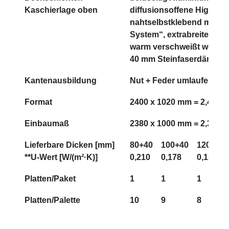
Kaschierlage oben
diffusionsoffene High-T
nahtselbstklebend mit „K
System“, extrabreite Über
warm verschweißt werde
40 mm Steinfaserdämmu
Kantenausbildung
Nut + Feder umlaufend (
Format
2400 x 1020 mm = 2,44 m²
Einbaumaß
2380 x 1000 mm = 2,38 m²
Lieferbare Dicken [mm]
80+40
100+40
120+40
**U-Wert [W/(m²·K)]
0,210
0,178
0,154
Platten/Paket
1
1
1
Platten/Palette
10
9
8