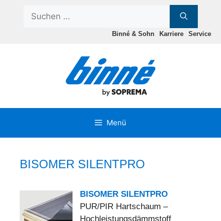
Zum
Suchen
Inhalt
nach:
springen
Binné & Sohn
Karriere
Service
Menü
BISOMER SILENTPRO
BISOMER SILENTPRO
PUR/PIR Hartschaum –
Hochleistungsdämmstoff