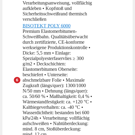
Verarbeitungsanweisung, vollflächig
aufkleben • Kopfstoß und
Sicherheitsschweißrand thermisch
verschließen
BISOTEKT POLY 6000
Premium Elastomerbitumen-
Schweißbahn. Qualitätsüberwacht
durch zertifizierte, CE-konforme
werkseigene Produktionskontrolle •
Dicke: 5,5 mm • Einlage:
Spezialpolyesterfaservlies ≥ 300
g/m2 • Deckschichten:
Elastomerbitumen Oberseite:
beschiefert • Unterseite:
abschmelzbare Folie • Maximale
Zugkraft (längs/quer): 1300/1000
N/50 mm • Dehnung (längs/quer):
ca. 50/60 % • Maßhaltigkeit: 0,4 % •
Wärmestandfestigkeit: ca. +120 °C •
Kaltbiegeverhalten: ca. -40 °C •
Wasserdichtheit: bestanden bei 600
kPa/24h • Verarbeitung: vollflächig
aufschweißen • Nahtüberdeckung:
mind. 8 cm, Stoßüberdeckung:
mind. 12 cm