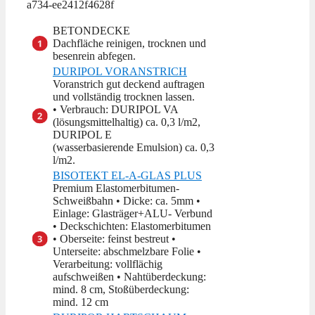
a734-ee2412f4628f
BETONDECKE
Dachfläche reinigen, trocknen und
besenrein abfegen.
DURIPOL VORANSTRICH
Voranstrich gut deckend auftragen
und vollständig trocknen lassen.
• Verbrauch: DURIPOL VA
(lösungsmittelhaltig) ca. 0,3 l/m2,
DURIPOL E
(wasserbasierende Emulsion) ca. 0,3
l/m2.
BISOTEKT EL-A-GLAS PLUS
Premium Elastomerbitumen-
Schweißbahn • Dicke: ca. 5mm •
Einlage: Glasträger+ALU- Verbund
• Deckschichten: Elastomerbitumen
• Oberseite: feinst bestreut •
Unterseite: abschmelzbare Folie •
Verarbeitung: vollflächig
aufschweißen • Nahtüberdeckung:
mind. 8 cm, Stoßüberdeckung:
mind. 12 cm