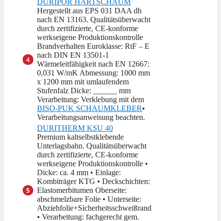
DURIPOR HARTSCHAUM
Hergestellt aus EPS 031 DAA dh
nach EN 13163. Qualitätsüberwacht
durch zertifizierte, CE-konforme
werkseigene Produktionskontrolle
Brandverhalten Euroklasse: RtF – E
nach DIN EN 13501-1
Wärmeleitfähigkeit nach EN 12667:
0,031 W/mK Abmessung: 1000 mm
x 1200 mm mit umlaufendem
Stufenfalz Dicke: ______ mm
Verarbeitung: Verklebung mit dem
BISO-PUK SCHAUMKLEBER
•
Verarbeitungsanweisung beachten.
DURITHERM KSU 40
Premium kaltselbstklebende
Unterlagsbahn. Qualitätsüberwacht
durch zertifizierte, CE-konforme
werkseigene Produktionskontrolle •
Dicke: ca. 4 mm • Einlage:
Kombiträger KTG • Deckschichten:
Elastomerbitumen Oberseite:
abschmelzbare Folie • Unterseite:
Abziehfolie+Sicherheitsschweißrand
• Verarbeitung: fachgerecht gem.