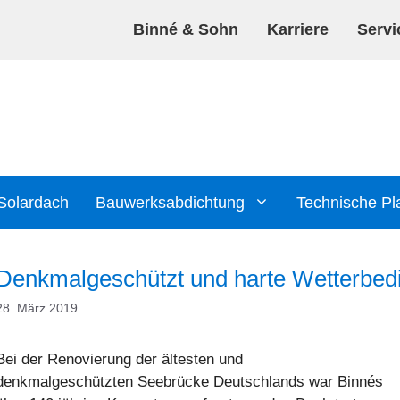
Binné & Sohn
Karriere
Servi
Solardach
Bauwerksabdichtung
Technische Pl
Referenzen
Referenzen
Denkmalgeschützt und harte Wetterbedi
aufbauten
lien
NE BWA KSP
28. März 2019
eicher und Filtervliese
NE BWA KSK
auf Betondecke
Bei der Renovierung der ältesten und
Speicherelemente
E BWA S4
auf Holzschalung
denkmalgeschützten Seebrücke Deutschlands war Binnés