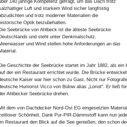
über 140 jährige Kompetenz gefragt, um das Dach trotz
chubsicherung
E BWA S5
uf Stahltrapez
salzhaltiger Luft und starkem Wind sicher langfristig
ungszubehör
abzudichten und trotz moderner Materialien die
historische Optik beizubehalten.
ontrollschächte
Die Seebrücke von Ahlbeck ist die älteste Seebrücke
ubstrat und Kies
Deutschlands und steht unter Denkmalschutz.
Meerwasser und Wind stellen hohe Anforderungen an das
getation
Material.
Die Geschichte der Seebrücke startet im Jahr 1882, als ein 
auf der ein Restaurant errichtet wurde. Die Brücke entwickel
deutsche Kaiser war hier schon zu Gast. Nicht nur Fotograf
deutsche Humorist Vicco von Bülow alias „Loriot“. Er ließ fü
der Ahlbecker Seebrücke drehen.
Mit dem von Dachdecker Nord-Ost EG eingesetzten Material 
zeitloser Schönheit. Dank Pur-PIR-Dämmstoff kann nun jede
im Restaurant den Blick auf die See genießen, den schon d